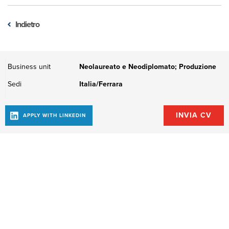
Indietro
Business unit
Neolaureato e Neodiplomato; Produzione
Sedi
Italia/Ferrara
For Spa
Poggio Renatico
for@forfittings.it
0532825211